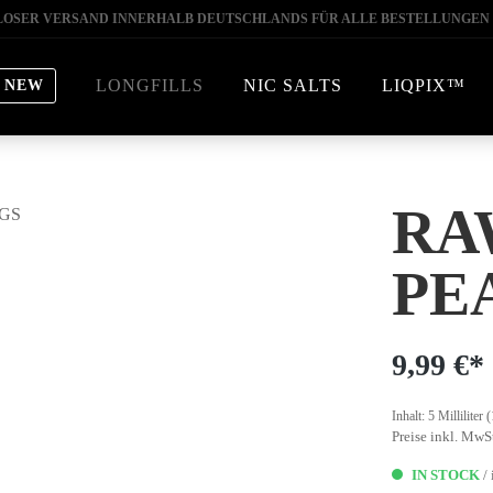
OSER VERSAND INNERHALB DEUTSCHLANDS FÜR ALLE BESTELLUNGEN 
LONGFILLS
NIC SALTS
LIQPIX™
NEW
RA
PE
9,99 €*
Inhalt:
5 Milliliter
(
Preise inkl. MwS
IN STOCK
/ 