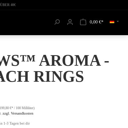
ÜBER 40€
0,00 €*
WS™ AROMA -
ACH RINGS
199,80 €* / 100 Milliliter)
t.
zzgl. Versandkosten
in 1-3 Tagen bei dir