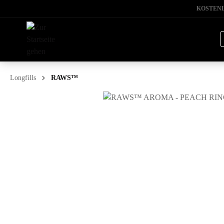
KOSTENL
Longfills
RAWS™