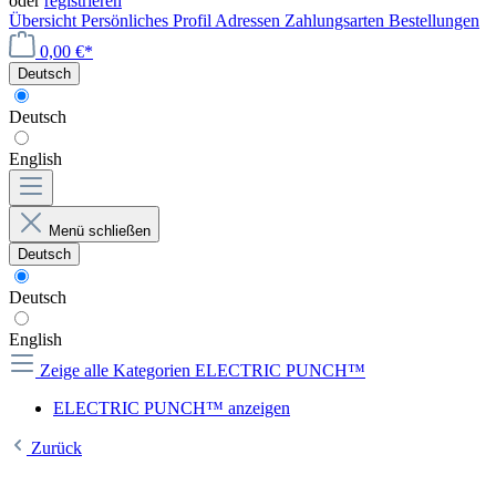
oder
registrieren
Übersicht
Persönliches Profil
Adressen
Zahlungsarten
Bestellungen
0,00 €*
Deutsch
Deutsch
English
Menü schließen
Deutsch
Deutsch
English
Zeige alle Kategorien
ELECTRIC PUNCH™
ELECTRIC PUNCH™ anzeigen
Zurück