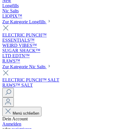
New
Longfills
Nic Salts
LIQPIX™
Zur Kategorie Longfills
ELECTRIC PUNCH™
ESSENTIALS™
WEIRD VIBES™
SUGAR SHACK™
LTD EDTN™
RAWS™
Zur Kategorie Nic Salts
ELECTRIC PUNCH™ SALT
RAWS™ SALT
Menü schließen
Dein Account
Anmelden