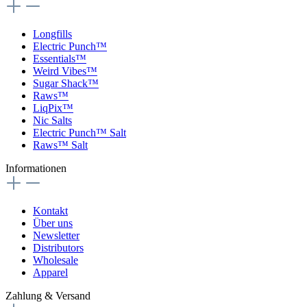
Longfills
Electric Punch™
Essentials™
Weird Vibes™
Sugar Shack™
Raws™
LiqPix™
Nic Salts
Electric Punch™ Salt
Raws™ Salt
Informationen
Kontakt
Über uns
Newsletter
Distributors
Wholesale
Apparel
Zahlung & Versand