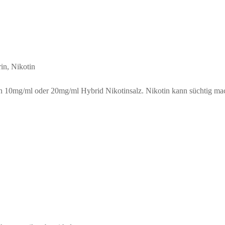
rin, Nikotin
ion 10mg/ml oder 20mg/ml Hybrid Nikotinsalz. Nikotin kann süchtig ma