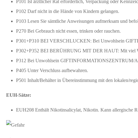
P101 Ist ärztlicher Rat erforderlich, Verpackung oder Kennzeic
P102 Darf nicht in die Hände von Kindern gelangen.
P103 Lesen Sie sämtliche Anweisungen aufmerksam und befol
P270 Bei Gebrauch nicht essen, trinken oder rauchen.
P301+P310 BEI VERSCHLUCKEN: Bei Unwohlsein GIF
P302+P352 BEI BERÜHRUNG MIT DER HAUT: Mit viel Wa
P312 Bei Unwohlsein GIFTINFORMATIONSZENTRUM/Arzt
P405 Unter Verschluss aufbewahren.
P501 Inhalt/Behälter in Übereinstimmung mit den lokalen/regio
EUH-Sätze:
EUH208 Enthält Nikotinsalicylat, Nikotin. Kann allergische R