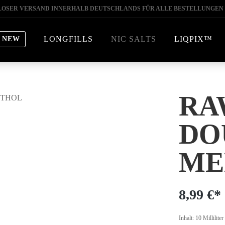
OSER VERSAND INNERHALB DEUTSCHLANDS FÜR ALLE BESTELLUNGEN 
LONGFILLS
NIC SALTS
LIQPIX™
NEW
RA
DO
ME
8,99 €*
Inhalt:
10 Milliliter