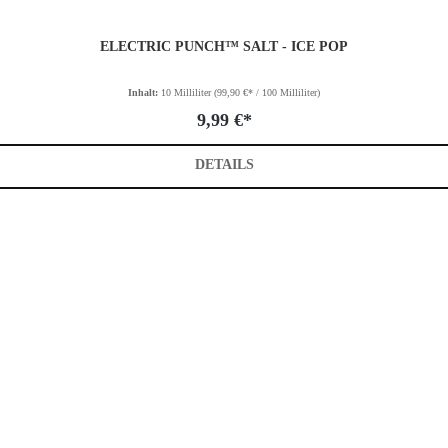
ELECTRIC PUNCH™ SALT - ICE POP
Inhalt:
10 Milliliter
(99,90 €* / 100 Milliliter)
9,99 €*
DETAILS