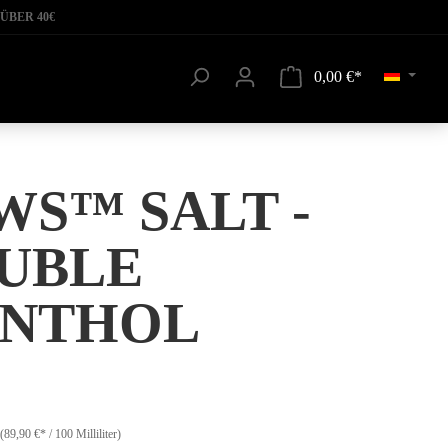
ÜBER 40€
0,00 €*
WS™ SALT -
UBLE
NTHOL
(89,90 €* / 100 Milliliter)