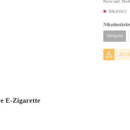
Preise inkl. MwS
SOLD OUT
Nikotinstärk
10mg/ml
ALT
e E-Zigarette