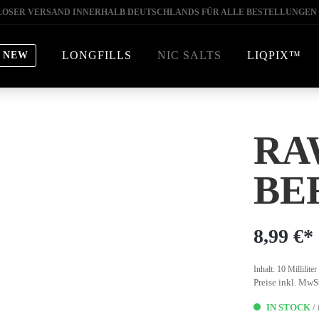
OSER VERSAND INNERHALB DEUTSCHLANDS FÜR ALLE BESTELLUNGEN 
LONGFILLS
NIC SALTS
LIQPIX™
NEW
RA
BE
8,99 €*
Inhalt:
10 Milliliter
Preise inkl. MwS
IN STOCK
/ 