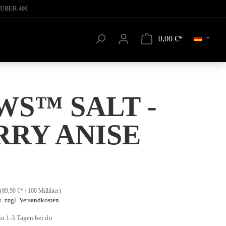
ÜBER 40€
0,00 €*
WS™ SALT -
RRY ANISE
(89,90 €* / 100 Milliliter)
t.
zzgl. Versandkosten
in 1-3 Tagen bei dir