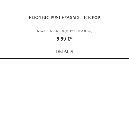
ELECTRIC PUNCH™ SALT - ICE POP
Inhalt:
10 Milliliter
(99,90 €* / 100 Milliliter)
9,99 €*
DETAILS