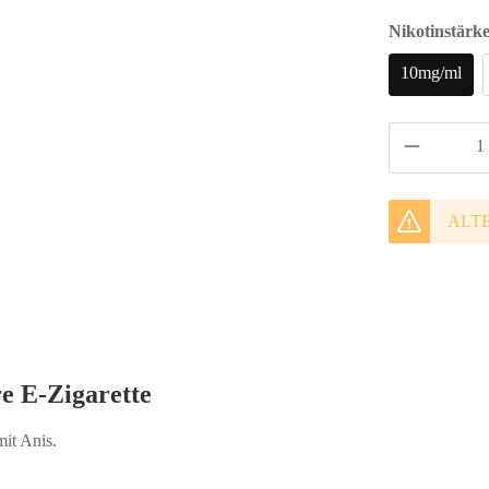
Nikotinstärk
10mg/ml
ALT
e E-Zigarette
it Anis.