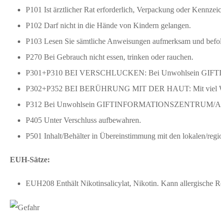
P101 Ist ärztlicher Rat erforderlich, Verpackung oder Kennzeic
P102 Darf nicht in die Hände von Kindern gelangen.
P103 Lesen Sie sämtliche Anweisungen aufmerksam und befol
P270 Bei Gebrauch nicht essen, trinken oder rauchen.
P301+P310 BEI VERSCHLUCKEN: Bei Unwohlsein GIF
P302+P352 BEI BERÜHRUNG MIT DER HAUT: Mit viel Wa
P312 Bei Unwohlsein GIFTINFORMATIONSZENTRUM/Arzt
P405 Unter Verschluss aufbewahren.
P501 Inhalt/Behälter in Übereinstimmung mit den lokalen/regio
EUH-Sätze:
EUH208 Enthält Nikotinsalicylat, Nikotin. Kann allergische R