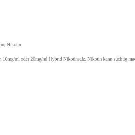
rin, Nikotin
ion 10mg/ml oder 20mg/ml Hybrid Nikotinsalz. Nikotin kann süchtig ma