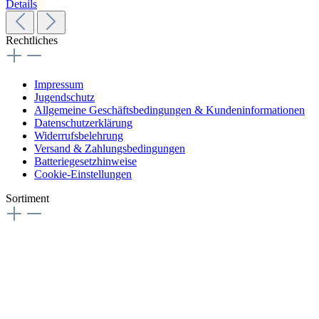
Details
Rechtliches
Impressum
Jugendschutz
Allgemeine Geschäftsbedingungen & Kundeninformationen
Datenschutzerklärung
Widerrufsbelehrung
Versand & Zahlungsbedingungen
Batteriegesetzhinweise
Cookie-Einstellungen
Sortiment
Longfills
Electric Punch™
Essentials™
Weird Vibes™
Sugar Shack™
Raws™