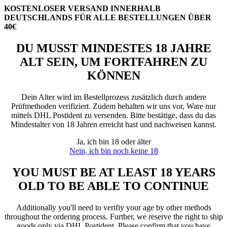
KOSTENLOSER VERSAND INNERHALB
DEUTSCHLANDS FÜR ALLE BESTELLUNGEN ÜBER
40€
DU MUSST MINDESTES 18 JAHRE
ALT SEIN, UM FORTFAHREN ZU
KÖNNEN
Dein Alter wird im Bestellprozess zusätzlich durch andere
Prüfmethoden verifiziert. Zudem behalten wir uns vor, Ware nur
mittels DHL Postident zu versenden. Bitte bestätige, dass du das
Mindestalter von 18 Jahren erreicht hast und nachweisen kannst.
Ja, ich bin 18 oder älter
Nein, ich bin noch keine 18
YOU MUST BE AT LEAST 18 YEARS
OLD TO BE ABLE TO CONTINUE
Additionally you'll need to verifiy your age by other methods
throughout the ordering process. Further, we reserve the right to ship
goods only via DHL Postident. Please confirm that you have