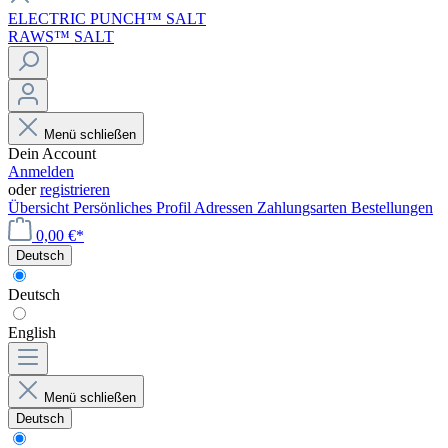
ELECTRIC PUNCH™ SALT
RAWS™ SALT
Menü schließen
Dein Account
Anmelden
oder
registrieren
Übersicht
Persönliches Profil
Adressen
Zahlungsarten
Bestellungen
0,00 €*
Deutsch
Deutsch
English
Menü schließen
Deutsch